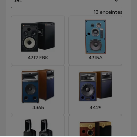
JBL
13 enceintes
4312 EBK
4315A
4365
4429