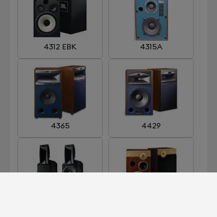
4312 EBK
4315A
4365
4429
ARRAY 1400
CENTURY GOLD
LIMITED EDITION