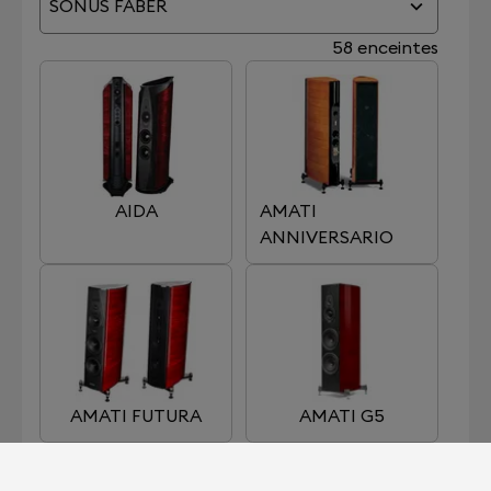
SONUS FABER
58 enceintes
AIDA
AMATI
ANNIVERSARIO
AMATI FUTURA
AMATI G5