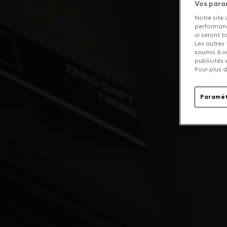
Vos para
Notre site 
performance
ci seront 
Les autres 
soumis à v
publicités
Pour plus d
Paramèt