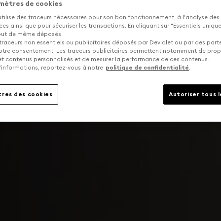
mètres de cookies
utilise des traceurs nécessaires pour son bon fonctionnement, à l'analyse des
s ainsi que pour sécuriser les transactions. En cliquant sur "Essentiels uniq
tout de même déposés.
traceurs non essentiels ou publicitaires déposés par Devialet ou par des part
otre consentement. Les traceurs publicitaires permettent notamment de pro
 et contenus personnalisés et de mesurer la performance de ces contenus.
’informations, reportez-vous à notre
politique de confidentialité
.
res des cookies
Autoriser tous 