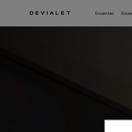
Aller au contenu principal
Enceintes
Encei