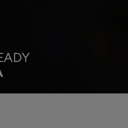
EADY
A