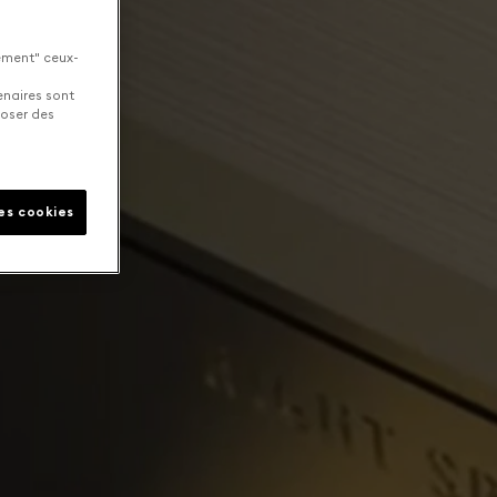
uement" ceux-
enaires sont
poser des
les cookies