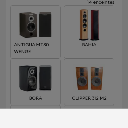
14 enceintes
ANTIGUA MT30
BAHIA
WENGE
BORA
CLIPPER 312 M2