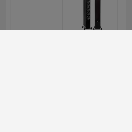
PANDION 5
PANDION 50
為商用空間打造的 Devialet 專業版
前往了解！
14 天免費試用 -
免費 UPS 配送
安
僅限官網訂單