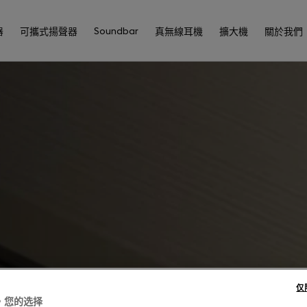
Soundbar
器
可攜式揚聲器
真無線耳機
擴大機
關於我們
仅
，您的选择