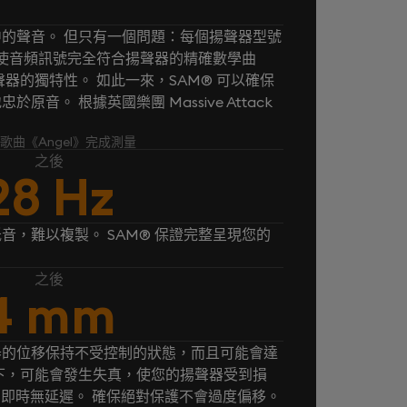
的聲音。 但只有一個問題：每個揚聲器型號
® 使音頻訊號完全符合揚聲器的精確數學曲
器的獨特性。 如此一來，SAM® 可以確保
音。 根據英國樂團 Massive Attack
k 的歌曲《Angel》完成測量
之後
28 Hz
音，難以複製。 SAM® 保證完整呈現您的
之後
4 mm
器的位移保持不受控制的狀態，而且可能會達
下，可能會發生失真，使您的揚聲器受到損
， 即時無延遲。 確保絕對保護不會過度偏移。