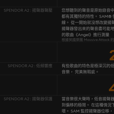
SPENDOR A2 : 揚聲器聲壓
您想聽到的聲音是原始錄音中
都有其獨特的特性。 SAM
線。 從一開始就沒想改變揚聲
揚聲器發出來的聲音盡可能地忠於原
的歌曲《Angel》進行測量
根據英國樂團 Massive Attac
SPENDOR A2 : 低頻響應
有些歌曲的特色是極深沉的低
音樂， 完美無瑕疵。
SPENDOR A2 : 揚聲器保護
當音樂很大聲時，低音揚聲
到偏移的極限。 在這種情況
壞。 SAM 監控揚聲器位移