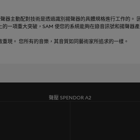
ching）揚聲器主動配對技術是透過識別揚聲器的具體規格進行工作的。 因
術上的一項重大突破，SAM 使您的系統能夠在錄音訊號和揚聲器
極致重現。 您所有的音樂，其音質如同藝術家所追求的一樣。
聲壓 SPENDOR A2