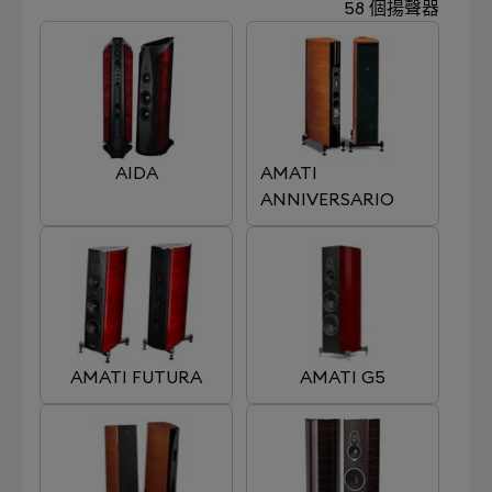
58 個揚聲器
AIDA
AMATI
ANNIVERSARIO
AMATI FUTURA
AMATI G5