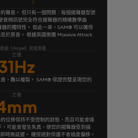
的聲音。 但只有一個問題：每個揚聲器型號
® 使音頻訊號完全符合揚聲器的精確數學曲
器的獨特性。 如此一來，SAM® 可以確保
音。 根據英國樂團 Massive Attack
k 的歌曲《Angel》完成測量
之後
31Hz
音，難以複製。 SAM® 保證完整呈現您的
之後
4mm
器的位移保持不受控制的狀態，而且可能會達
下，可能會發生失真，使您的揚聲器受到損
， 即時無延遲。 確保絕對保護不會過度偏移。