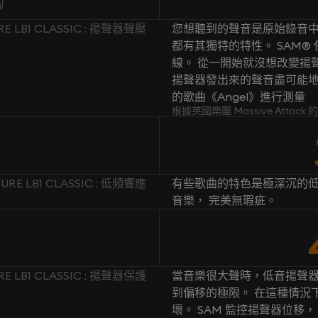
RE LB1 CLASSIC : 揚聲器聲壓
您想聽到的聲音是原始錄音中
都有其獨特的特性。 SAM
線。 從一開始就沒想改變揚聲
揚聲器發出來的聲音盡可能地忠於原
的歌曲《Angel》進行測量
根據英國樂團 Massive Attac
URE LB1 CLASSIC : 低頻響應
有些歌曲的特色是極深沉的低
音樂， 完美無瑕疵。
RE LB1 CLASSIC : 揚聲器保護
當音樂很大聲時，低音揚聲
到偏移的極限。 在這種情況
壞。 SAM 監控揚聲器位移