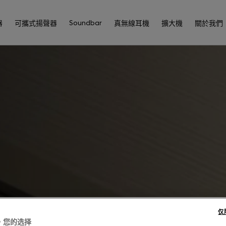
Soundbar
器
可攜式揚聲器
真無線耳機
擴大機
關於我們
仅
，您的选择