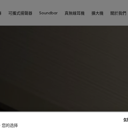
Soundbar
器
可攜式揚聲器
真無線耳機
擴大機
關於我們
仅
，您的选择