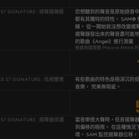
 S7 SIGNATURE : 揚聲器聲壓
您想聽到的聲音是原始錄音中
都有其獨特的特性。 SAM
線。 從一開始就沒想改變揚聲
揚聲器發出來的聲音盡可能地忠於原
的歌曲《Angel》進行測量
根據英國樂團 Massive Attac
E S7 SIGNATURE : 低頻響應
有些歌曲的特色是極深沉的低
音樂， 完美無瑕疵。
 S7 SIGNATURE : 揚聲器保護
當音樂很大聲時，低音揚聲
到偏移的極限。 在這種情況
壞。 SAM 監控揚聲器位移