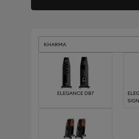
KHARMA
ELEGANCE DB7
ELE
SIG