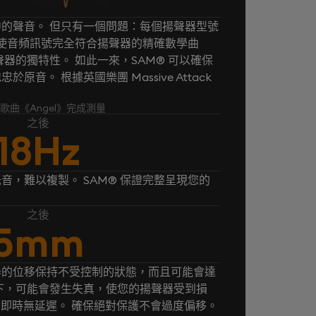
的聲音。 但只有一個問題：每個揚聲器型號
® 使音頻訊號完全符合揚聲器的精確數學曲
器的獨特性。 如此一來，SAM® 可以確保
音。 根據英國樂團 Massive Attack
k 的歌曲《Angel》完成測量
之後
18Hz
音，難以複製。 SAM® 保證完整呈現您的
之後
5mm
器的位移保持不受控制的狀態，而且可能會達
下，可能會發生失真，使您的揚聲器受到損
， 即時無延遲。 確保絕對保護不會過度偏移。