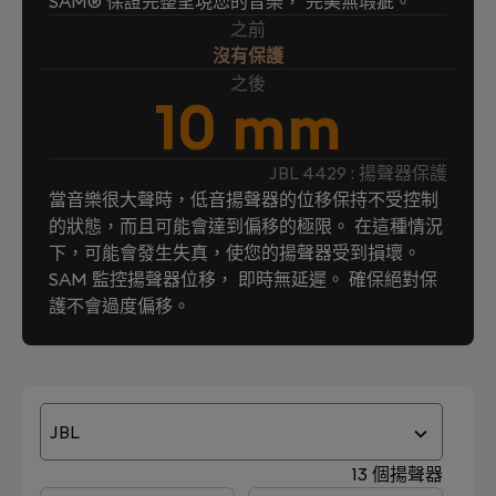
SAM® 保證完整呈現您的音樂， 完美無瑕疵。
之前
沒有保護
之後
10 mm
JBL 4429 : 揚聲器保護
當音樂很大聲時，低音揚聲器的位移保持不受控制
的狀態，而且可能會達到偏移的極限。 在這種情況
下，可能會發生失真，使您的揚聲器受到損壞。
SAM 監控揚聲器位移， 即時無延遲。 確保絕對保
護不會過度偏移。
JBL
13 個揚聲器