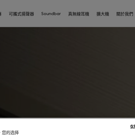
Soundbar
器
可攜式揚聲器
真無線耳機
擴大機
關於我們
仅
，您的选择