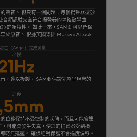
的聲音。 但只有一個問題：每個揚聲器型號
® 使音頻訊號完全符合揚聲器的精確數學曲
器的獨特性。 如此一來，SAM® 可以確保
音。 根據英國樂團 Massive Attack
k 的歌曲《Angel》完成測量
之後
21Hz
音，難以複製。 SAM® 保證完整呈現您的
之後
,5mm
器的位移保持不受控制的狀態，而且可能會達
下，可能會發生失真，使您的揚聲器受到損
， 即時無延遲。 確保絕對保護不會過度偏移。