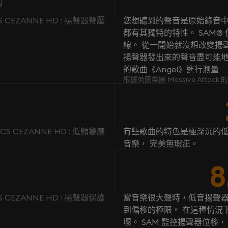
CS CEZANNE HD : 揚聲器聲壓
您想聽到的聲音是原始錄音中
都有其獨特的特性。 SAM
線。 從一開始就沒想改變揚聲
揚聲器發出來的聲音盡可能地忠於原
的歌曲《Angel》進行測量
根據英國樂團 Massive Attac
ICS CEZANNE HD : 低頻響應
有些歌曲的特色是極深沉的低
音樂， 完美無瑕疵。
8
CS CEZANNE HD : 揚聲器保護
當音樂很大聲時，低音揚聲
到偏移的極限。 在這種情況
壞。 SAM 監控揚聲器位移