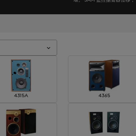
4315A
4365