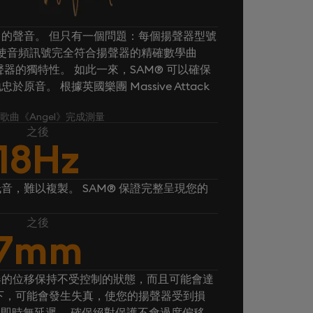
的聲音。 但只有一個問題：每個揚聲器型號
® 使音頻訊號完全符合揚聲器的精確數學曲
器的獨特性。 如此一來，SAM® 可以確保
音。 根據英國樂團 Massive Attack
k 的歌曲《Angel》完成測量
之後
18Hz
音，難以複製。 SAM® 保證完整呈現您的
之後
7mm
器的位移保持不受控制的狀態，而且可能會達
下，可能會發生失真，使您的揚聲器受到損
， 即時無延遲。 確保絕對保護不會過度偏移。