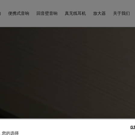
响
便携式音响
回音壁音响
真无线耳机
放大器
关于我们
仅
，您的选择