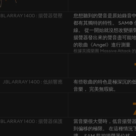
JBL ARRAY 1400 : 揚聲器聲壓
您想聽到的聲音是原始錄音中
都有其獨特的特性。 SAM
線。 從一開始就沒想改變揚聲
揚聲器發出來的聲音盡可能地忠於原
的歌曲《Angel》進行測量
根據英國樂團 Massive Attac
JBL ARRAY 1400 : 低頻響應
有些歌曲的特色是極深沉的低
音樂， 完美無瑕疵。
JBL ARRAY 1400 : 揚聲器保護
當音樂很大聲時，低音揚聲
到偏移的極限。 在這種情況
壞。 SAM 監控揚聲器位移