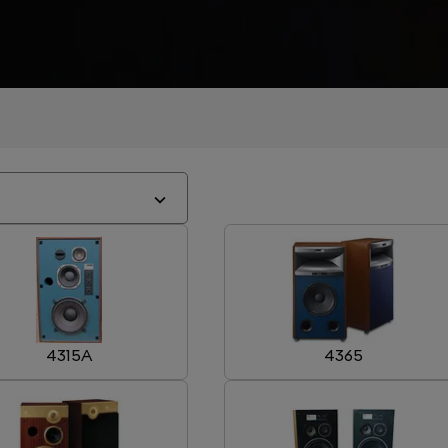
4315A
4365