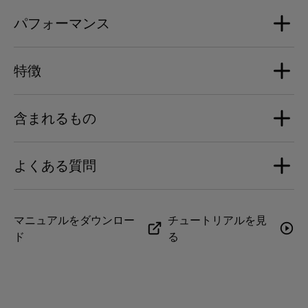
Devialet デビアレ設計のネオジウムドライバー17基に含
パフォーマンス
まれるもの：
寸法
アルミニウム製ハイエクスカーションフルレンジスピー
幅：1200mm
カー9基
特徴
高さ：77mm（球体のある中央部分88mm）
ロングスローサブウーファー8基
最大サウンドレベル
奥行き：165mm
101 dB SPL ,1 m
デジタル・アナログ変換
含まれるもの
重量
接続性
Devialet Intelligence ProcessorにDevialet DAC組み込
増幅パワー
12kg
HDMI eARC
み 24bits／96kHz
Devialet Dioneサウンドバー
950 Watts RMS
よくある質問
Optique TOSLINK
高速HDMIケーブル １本
AirPlay
TOSLINK光デジタルケーブル １本
プロセッサ
Spotify Connect - Lossless 対応
電源ケーブル １本
周波数応答（帯域幅）
Devialet Operating System 2 (DOS 2)
Bluetooth 5.0
取扱説明書
Why don't we need an external subwoofer?
マニュアルをダウンロー
チュートリアルを見
24Hz - 21kHz
ARM Cortex-A53 1.25GHz 프로세서 4개 1GB DDR3-800
UPnP
壁掛け用ガイドとアクセサリー
ド
る
메모리
Devialet Dione already includes 8 high-excursion
subwoofers configured in the same push-push
ネットワーク
configuration as Phantom. It has been created to be
電源
Wi-Fiデュアルバンド（802.11a/b/g/n/ac 2.4 GHz & 5
used as an all-in-one plug-and-play soundbar with no
Devialet デビアレ専用電源