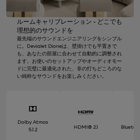
ルームキャリブレーション - どこでも
理想的のサウンドを
最先端のサウンドエンジニアリングをシンプル
に。Devialet Dioneは、壁掛けでも平置きで
も、あなたの部屋に合わせて自動的に調整され
ます。お使いのセットアップやオーディオモー
ドに完璧に最適化された、非の打ちどころのな
い純粋なサウンドをお楽しみください。
Dolby Atmos
HDMI® 2.1
Bluetoo
5.1.2