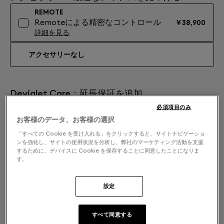
REMOTE
Remoteによる精密なコントロール
￥38,900
詳細を見る
アクセサリーなし
Devialet Care：延長保証を追加
必須項目のみ
DEVIALET CARE - DIONE
あなたの製品を保護しましょう
￥27,900
お客様のデータ、お客様の選択
詳細を見る
「すべての Cookie を受け入れる」をクリックすると、サイトナビゲーショ
ンを強化し、サイトの使用状況を分析し、弊社のマーケティング活動を支援
延長保証なし
するために、デバイスに Cookie を保存することに同意したことになりま
す。
￥499,000
設定
カートに追加
配送予定日：
2026年8月25日
すべて同意する
返品・交換無料