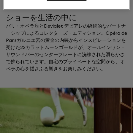
ショーを生活の中に
パリ・オペラ座とDevialet デビアレの継続的なパートナ
ーシップによるコレクターズ・エディション。Opéra de
Parisガルニエ宮の黄金の内装からインスピレーションを
受けた22カラットムーンゴールドが、オールインワン・
サウンドバーのセンタープレートに洗練された滑らかさ
で飾られています。自宅のプライベートな空間から、オ
ペラの心を揺さぶる響きをお楽しみください。