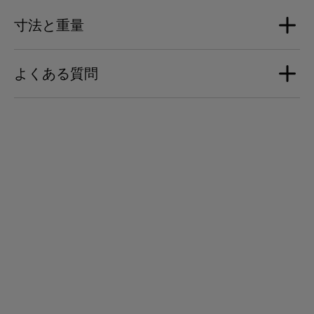
寸法と重量
よくある質問
寸法
340 mm x 660 mm
PHANTOMにTREEとWHITE TREEを付けると高
重量
さはどのくらいになりますか？
4,15kg
Phantomは、地面からちょうど660mmの高さになりま
す。
TREEとWHITE TREEに電源ケーブルは付属で付い
ていますか？
TreeとWhite Tree両方に、Phantomに元々付いている
ケーブルの代わりに使用できる内蔵型ケーブルが付いて
います。2本目のケーブルが、Tree、White Treeと
Phantomのセットアップを、壁のコンセントに繋げま