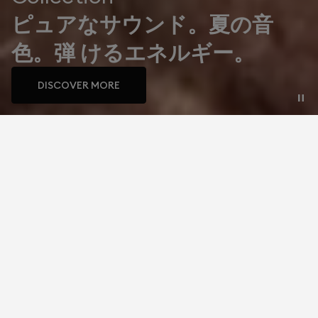
ピュアなサウンド。夏の音
色。弾 けるエネルギー。
DISCOVER MORE
究極のオーディオ体験を
私たちのスピーカー
ポータ