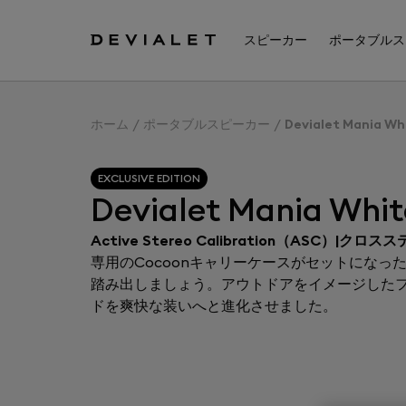
メインコンテンツに移動
スピーカー
ポータブルス
ホーム
ポータブルスピーカー
Devialet Mania Wh
EXCLUSIVE EDITION
Devialet Mania Whit
Active Stereo Calibration（ASC）|クロスステ
専用のCocoonキャリーケースがセットになったD
踏み出しましょう。アウトドアをイメージしたフ
ドを爽快な装いへと進化させました。