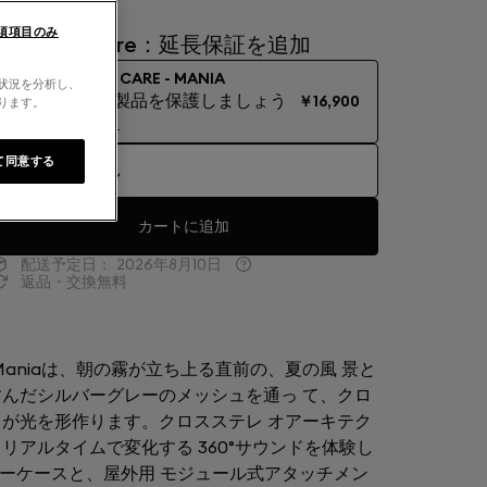
須項目のみ
Devialet Care：延長保証を追加
DEVIALET CARE - MANIA
用状況を分析し、
あなたの製品を保護しましょう
￥16,900
なります。
詳細を見る
て同意する
延長保証なし
カートに追加
配送予定日：
2026年8月10日
返品・交換無料
t Maniaは、朝の霧が立ち上る直前の、夏の風 景と
んだシルバーグレーのメッシュを通っ て、クロ
が光を形作ります。クロスステレ オアーキテク
リアルタイムで変化する 360°サウンドを体験し
ャリーケースと、屋外用 モジュール式アタッチメン