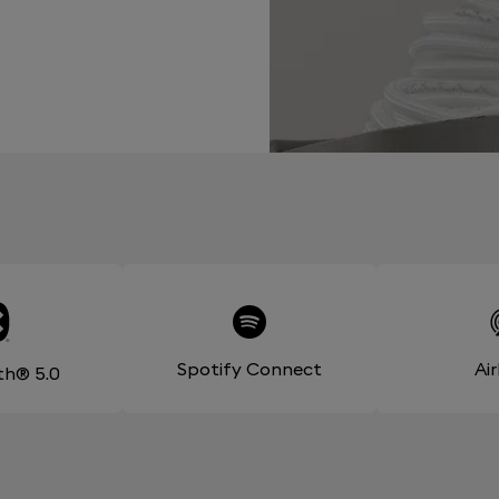
Spotify Connect
Ai
th® 5.0