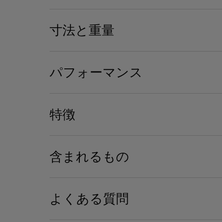
寸法と重量
ラウドスピーカー
アルミニウム製フルレンジドライバー 4基
ウーファー 2基
パフォーマンス
寸法
176 mm x 193 mm x 139 mm
特徴
最大サウンドレベル
独自テクノロジー
1mの地点で95 dB SPL
ASC - Active Stereo Calibration
SAM® - Speaker Active Matching
含まれるもの
同期
クロスステレオアーキテクチャ
AirPlayによるマルチルーム
Devialet Mania 限定エディション
よくある質問
Devialet Mania Cocoon 便攜包
Devialet Mania Station（ワイヤレス充電器）
USB-C電源ケーブル