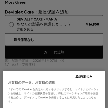
Moss Green
Devialet Care：延長保証を追加
DEVIALET CARE - MANIA
あなたの製品を保護しましょう
￥16,900
詳細を見る
延長保証なし
カートに追加
配送予定日：
2026年8月07日
返品・交換無料
Moss Green 深い森の奥へ。
必須項目のみ
お客様のデータ、お客様の選択
モスグリーンのDevialet Maniaが、国立公園の奥深くへ
「すべての Cookie を受け入れる」をクリックすると、サイトナビゲーショ
とあなたを誘います。ダークなモスグリーンのメッシュ
ンを強化し、サイトの使用状況を分析し、弊社のマーケティング活動を支援
に、鮮やかなアシッドグリーンのアクセントが加わり、
するために、デバイスに Cookie を保存することに同意したことになりま
す。
活気を添えています。クロスステレオアーキテクチャに