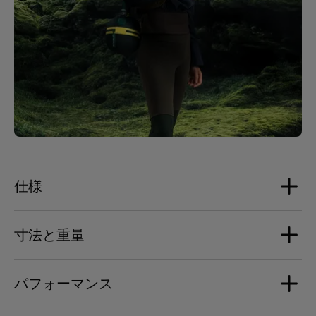
仕様
寸法と重量
ラウドスピーカー
アルミニウム製フルレンジドライバー 4基
パフォーマンス
ウーファー 2基
寸法
176 mm x 193 mm x 139 mm