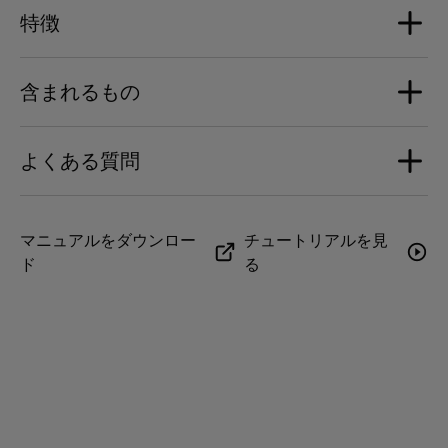
プロセッサ
特徴
最大サウンドレベル
4 x ARM Cortex-A53
重量
1.4Ghz processor
1mの地点で95 dB SPL
2.3 kg
含まれるもの
同期
電源
増幅パワー
AirPlayによるマルチルーム
Devialet Mania 限定エディション
3200mAhの内蔵バッテリー USB-C PD 12V 2.5A
ウーファー：2x38WクラスD、フルレンジスピーカー：
よくある質問
Devialet Mania Cocoon 便攜包
<2W（スタンバイ状態） <0.5W（オフモード状態）
4x25WクラスD
Devialet Mania Station（ワイヤレス充電器）
接続性
USB-C電源ケーブル
AirPlay
ユーザーガイド
独自テクノロジー
周波数応答（帯域幅）
このエディションの保証内容はどのようなもので
マニュアルをダウンロー
チュートリアルを見
Spotify Connect
スピーカーバッグ
ド
る
すか？
ASC - Active Stereo Calibration
30Hz – 20kHz
Bluetooth：A2DPおよびAVRCPプロファイル、AAC、
充電器本体は付属しておりませんので、あらかじめご了
SAM® - Speaker Active Matching
SBCオーディオコーデック
承ください。
Devialet Maniaには、ご購入日またはお届け日から2年
クロスステレオアーキテクチャ
間の国際保証が付いています。Devialet Maniaは、有償
ネットワーク
の延長保証サービス、Devialet Careの対象となりま
す。このサービスに加入すると、保証期間がさらに3年
Wi-Fi Dual-band (802.11a/b/g/n/ac 2.4 GHz & 5 GHz)
延長され、合計5年間となります。
Bluetooth 5.0
このエディション用のアクセサリーはあります