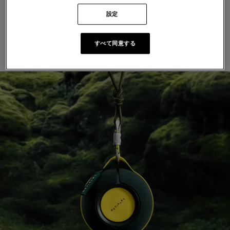
より、環境に合わせてリアルタイムで変化する360°サウ
ンドを体験してください。Cocoonキャリーケースと、
設定
屋外用モジュール式アタッチメントが付属しています。
夏のひとときを追いかけましょう。
すべて同意する