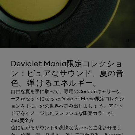
Devialet Mania限定コレクショ
ン：ピュアなサウンド。夏の音
色。弾 けるエネルギー。
自由な夏を手に取って。専用のCocoonキャリーケ
ースがセットになっ たDevialet Mania限定コレクシ
ョンを手に、外の世界へ踏み出しましょ う。アウト
ドアをイメージしたフレッシュな限定カラーが、
360度全方
位に広がるサウンドを爽快な装いへと進化させまし
た。公園、湖、夕 暮れ、そして都会の夜。あなたが