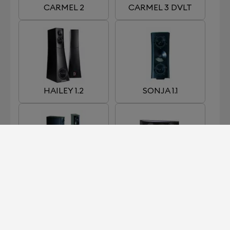
CARMEL 2
CARMEL 3 DVLT
HAILEY 1.2
SONJA 1.1
SONJA 1.2
SONJA 1C