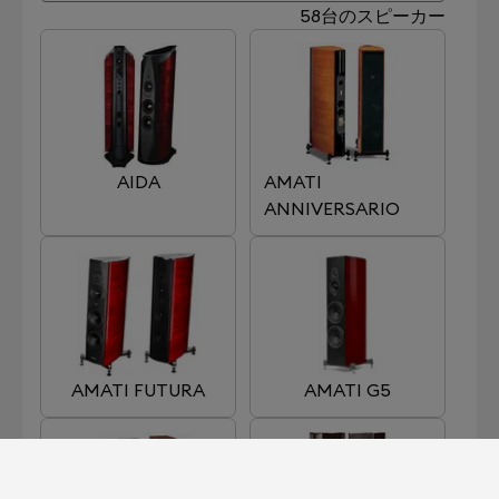
58台のスピーカー
AIDA
AMATI
ANNIVERSARIO
AMATI FUTURA
AMATI G5