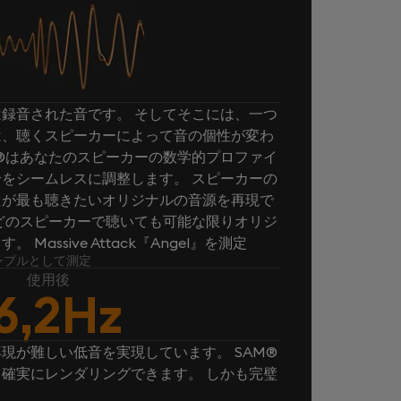
録音された音です。 そしてそこには、一つ
は、聴くスピーカーによって音の個性が変わ
M®はあなたのスピーカーの数学的プロファイ
をシームレスに調整します。 スピーカーの
たが最も聴きたいオリジナルの音源を再現で
、どのスピーカーで聴いても可能な限りオリジ
assive Attack『Angel』を測定
』をサンプルとして測定
使用後
6,2Hz
現が難しい低音を実現しています。 SAM®
確実にレンダリングできます。 しかも完璧