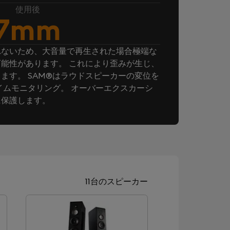
使用後
7mm
れないため、大音量で再生された場合極端な
能性があります。 これにより歪みが生じ、
ます。 SAM®はラウドスピーカーの変位を
イムモニタリング。 オーバーエクスカーシ
に保護します。
11台のスピーカー