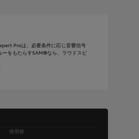
ert Proは、必要条件に応じ音響信号
ルーをもたらすSAM®なら、ラウドスピ
。
使用後