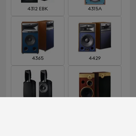
4312 EBK
4315A
4365
4429
ARRAY 1400
CENTURY GOLD
LIMITED EDITION