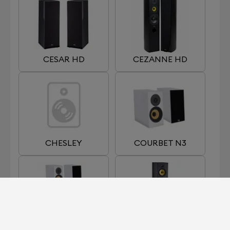
CESAR HD
CEZANNE HD
CHESLEY
COURBET N3
COURBET N4
DHAVANI