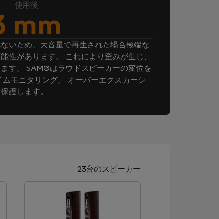
使用後
3 mm
れないため、大音量で再生された場合極端な
能性があります。 これにより歪みが生じ、
ます。 SAM®はラウドスピーカーの変位を
イムモニタリング。 オーバーエクスカーシ
に保護します。
23台のスピーカー