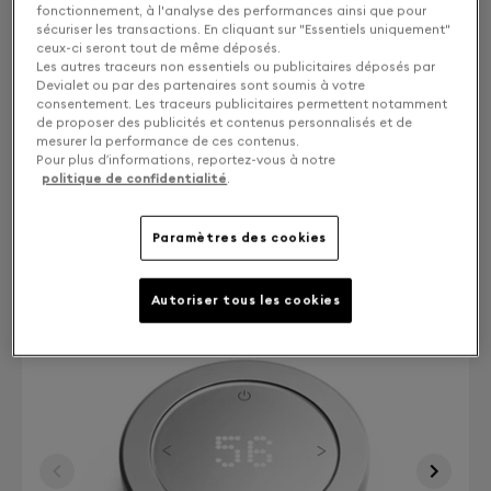
Gold leaf
fonctionnement, à l'analyse des performances ainsi que pour
sécuriser les transactions. En cliquant sur "Essentiels uniquement"
ceux-ci seront tout de même déposés.
Solo ou stéréo : Choisissez votre expérience
Les autres traceurs non essentiels ou publicitaires déposés par
Devialet ou par des partenaires sont soumis à votre
consentement. Les traceurs publicitaires permettent notamment
MONO
4 100 €
de proposer des publicités et contenus personnalisés et de
mesurer la performance de ces contenus.
Pour plus d’informations, reportez-vous à notre
STEREO
8 200 €
politique de confidentialité
.
Paramètres des cookies
Autoriser tous les cookies