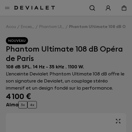
Aller au contenu principal
Accueil
Enceintes
Phantom Ultimate 108 dB
Phantom Ultimate 108 dB Opér
NOUVEAU
Phantom Ultimate 108 dB Opéra
de Paris
108 dB SPL. 14 Hz - 35 kHz . 1100 W.
L'enceinte Devialet Phantom Ultimate 108 dB offre le
son signature de Devialet, un couplage stéréo
immersif et un design fondé sur la performance.
4 100 €
3x
4x