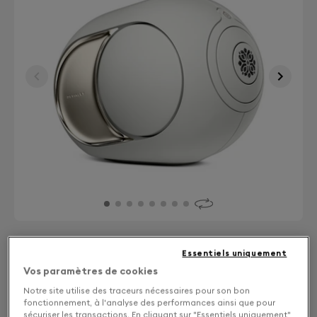
Essentiels uniquement
Finition : Choisissez votre coloris
Vos paramètres de cookies
Notre site utilise des traceurs nécessaires pour son bon
Light Pearl
fonctionnement, à l'analyse des performances ainsi que pour
sécuriser les transactions. En cliquant sur "Essentiels uniquement"