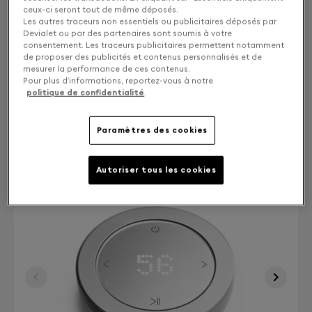
ceux-ci seront tout de même déposés.
Solo ou stéréo : Choisissez votre expérience
Les autres traceurs non essentiels ou publicitaires déposés par
Devialet ou par des partenaires sont soumis à votre
consentement. Les traceurs publicitaires permettent notamment
MONO
3 300 €
de proposer des publicités et contenus personnalisés et de
mesurer la performance de ces contenus.
Pour plus d’informations, reportez-vous à notre
STEREO
6 600 €
politique de confidentialité
.
Paramètres des cookies
Autoriser tous les cookies