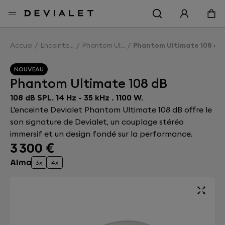
Aller au contenu principal
Accueil
Enceintes
Phantom Ultimate 108 dB
Phantom Ultimate 108 dB
NOUVEAU
Phantom Ultimate 108 dB
108 dB SPL. 14 Hz - 35 kHz . 1100 W.
L'enceinte Devialet Phantom Ultimate 108 dB offre le
son signature de Devialet, un couplage stéréo
immersif et un design fondé sur la performance.
3 300 €
3x
4x