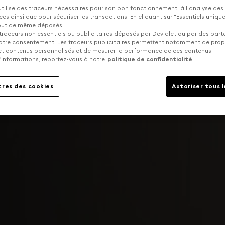
utilise des traceurs nécessaires pour son bon fonctionnement, à l'analyse des
s ainsi que pour sécuriser les transactions. En cliquant sur "Essentiels uniq
tout de même déposés.
traceurs non essentiels ou publicitaires déposés par Devialet ou par des part
otre consentement. Les traceurs publicitaires permettent notamment de pro
 et contenus personnalisés et de mesurer la performance de ces contenus.
’informations, reportez-vous à notre
politique de confidentialité
.
res des cookies
Autoriser tous 