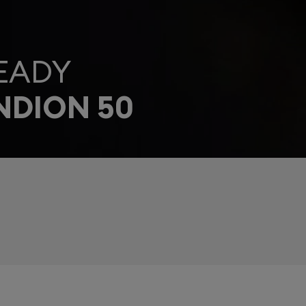
EADY
NDION 50