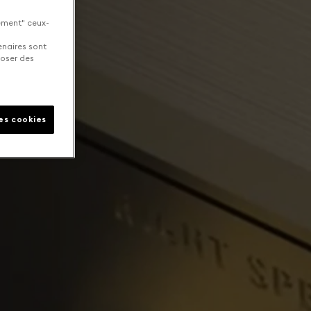
uement" ceux-
enaires sont
poser des
les cookies