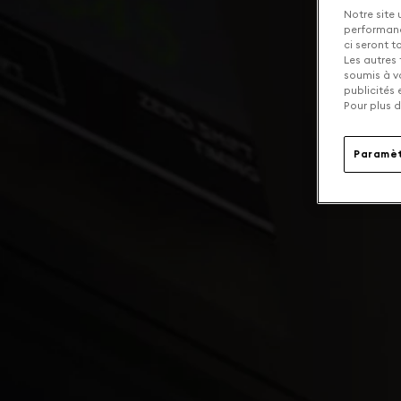
Notre site 
performance
ci seront 
Les autres 
soumis à v
publicités
Pour plus d
Paramèt