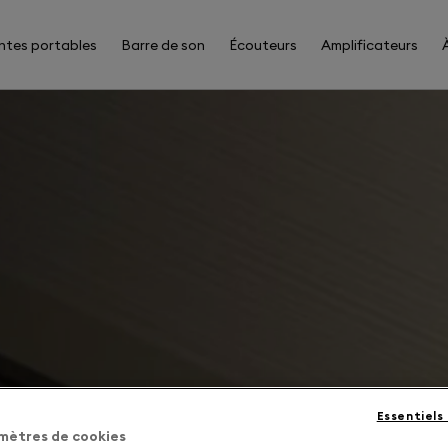
ntes portables
Barre de son
Écouteurs
Amplificateurs
Essentiels
mètres de cookies