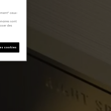
uement" ceux-
enaires sont
poser des
les cookies