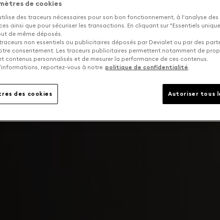
mètres de cookies
utilise des traceurs nécessaires pour son bon fonctionnement, à l'analyse des
s ainsi que pour sécuriser les transactions. En cliquant sur "Essentiels uniq
tout de même déposés.
traceurs non essentiels ou publicitaires déposés par Devialet ou par des part
otre consentement. Les traceurs publicitaires permettent notamment de pro
 et contenus personnalisés et de mesurer la performance de ces contenus.
’informations, reportez-vous à notre
politique de confidentialité
.
res des cookies
Autoriser tous 