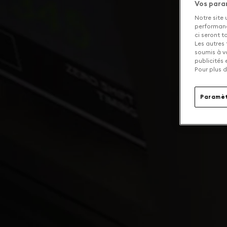
Vos para
Notre site 
performance
ci seront 
Les autres 
soumis à v
publicités
Pour plus d
Paramèt