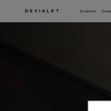
Aller au contenu principal
Enceintes
Encei