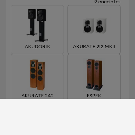
9 enceintes
AKUDORIK
AKURATE 212 MKII
AKURATE 242
ESPEK