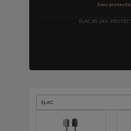
Sans protecti
ELAC BS 243 : PROTE
ELAC