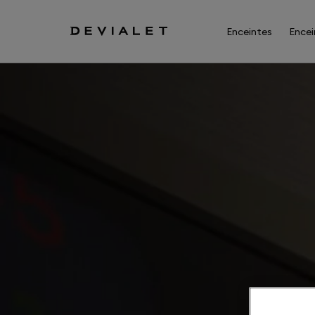
Aller au contenu principal
Enceintes
Encei