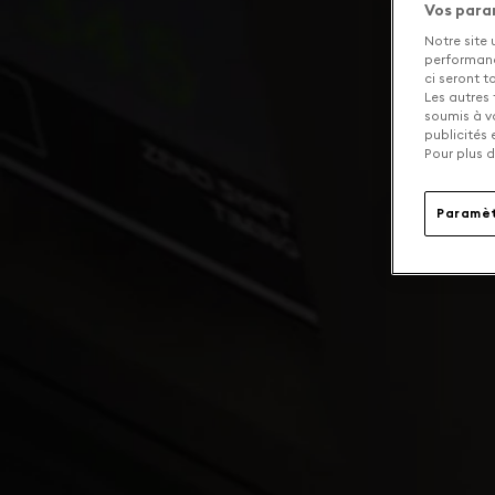
Vos para
Notre site 
performance
ci seront 
Les autres 
soumis à v
publicités
Pour plus d
Paramèt