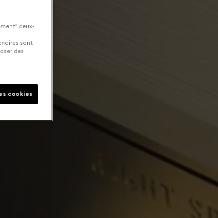
uement" ceux-
enaires sont
poser des
les cookies