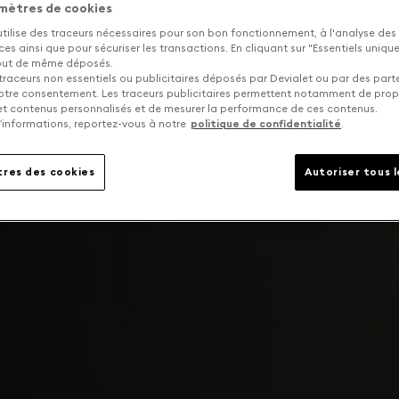
mètres de cookies
utilise des traceurs nécessaires pour son bon fonctionnement, à l'analyse des
s ainsi que pour sécuriser les transactions. En cliquant sur "Essentiels uniq
tout de même déposés.
traceurs non essentiels ou publicitaires déposés par Devialet ou par des part
otre consentement. Les traceurs publicitaires permettent notamment de pro
 et contenus personnalisés et de mesurer la performance de ces contenus.
’informations, reportez-vous à notre
politique de confidentialité
.
res des cookies
Autoriser tous 