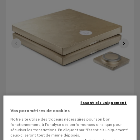
Essentiels uniquement
Vos paramètres de cookies
Notre site utilise des traceurs nécessaires pour son bon
Finition : Choisissez votre coloris
fonctionnement, à l'analyse des performances ainsi que pour
sécuriser les transactions. En cliquant sur "Essentiels uniquement"
ceux-ci seront tout de même déposés.
Gold leaf