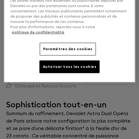
Les autres traceurs non essentiels ou publicitaires déposés par
Devialet ou par des partenaires sont soumis à votre
consentement. Les traceurs publicitaires permettent notamment
Mono ou Dual : Choisissez votre configuration
de proposer des publicités et contenus personnalisés et de
mesurer la performance de ces contenus.
Pour plus d’informations, reportez-vous à notre
SOLO
22 000 €
politique de confidentialité
.
DUAL
40 000 €
Paramètres des cookies
Autoriser tous les cookies
AJOUTER AU PANIER
Livraison estimée :
16 août 2026
Echanges et Retours Gratuits
Sophistication tout-en-un
Summum du raffinement, Devialet Astra Dual Opéra
de Paris arbore notre configuration la plus complète
et se pare d’une délicate finition* à la feuille d'or de
23 carats . Ce véritable concentré de puissance