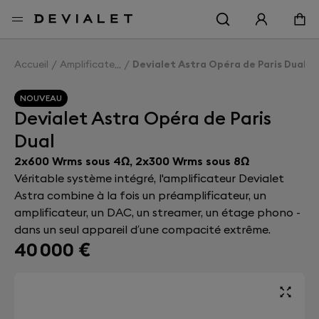
Aller au contenu principal
Accueil
Amplificateurs
Devialet Astra Opéra de Paris Dual
NOUVEAU
Devialet Astra Opéra de Paris
Dual
2x600 Wrms sous 4Ω, 2x300 Wrms sous 8Ω
Véritable système intégré, l'amplificateur Devialet
Astra combine à la fois un préamplificateur, un
amplificateur, un DAC, un streamer, un étage phono -
dans un seul appareil d’une compacité extrême.
40 000 €