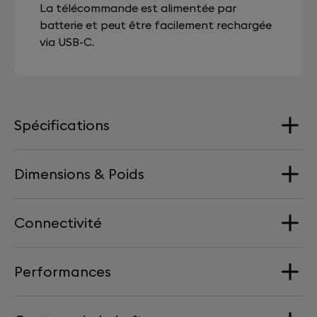
La télécommande est alimentée par
batterie et peut être facilement rechargée
via USB-C.
Spécifications
Dimensions & Poids
Gamme
Dual-mono
Connectivité
Dimensions
Services de streaming
Largeur : 386mm | Profondeur : 386mm | Hauteur :
Airplay
Performances
47mm
Wi-Fi
Google Cast
Spotify Connect
WiFi 6 (b/g/n/ac/ax) 2x2 WPA3
Poids