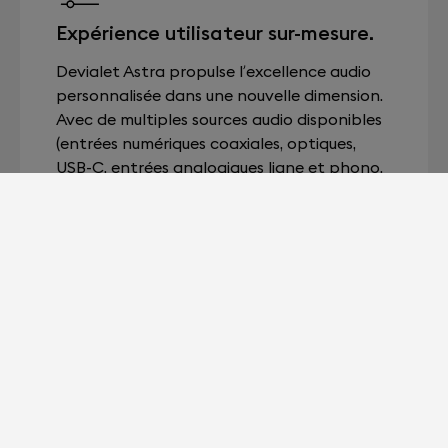
Expérience utilisateur sur-mesure.
Devialet Astra propulse l’excellence audio
personnalisée dans une nouvelle dimension.
Avec de multiples sources audio disponibles
(entrées numériques coaxiales, optiques,
USB-C, entrées analogiques ligne et phono,
Ethernet, Wi-Fi dual band…), un contrôle
depuis l’application et un tout nouveau
configurateur avancé, Devialet Astra est
entièrement configurable, pour tirer le
meilleur parti de n’importe quelle
configuration sonore.