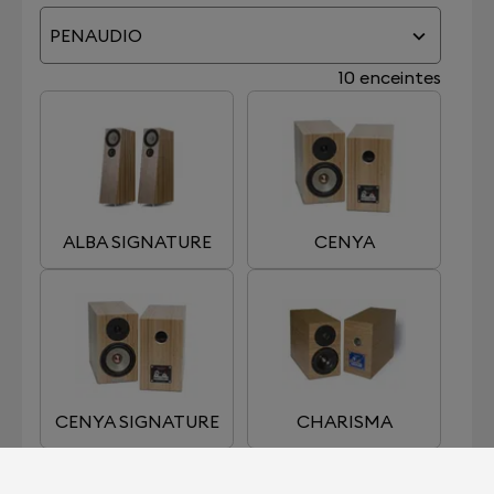
PENAUDIO
10 enceintes
ALBA SIGNATURE
CENYA
CENYA SIGNATURE
CHARISMA