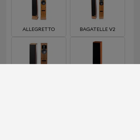
ALLEGRETTO
BAGATELLE V2
CADENCE
CHORUS
HARMONIE 3
NEW ALLEGRETTO