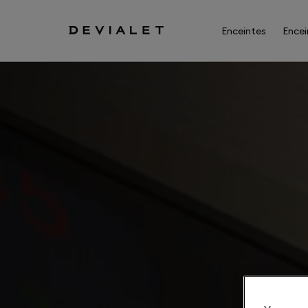
Aller au contenu principal
Enceintes
Encei