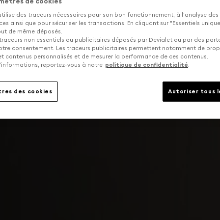
mètres de cookies
utilise des traceurs nécessaires pour son bon fonctionnement, à l'analyse des
s ainsi que pour sécuriser les transactions. En cliquant sur "Essentiels uniq
tout de même déposés.
traceurs non essentiels ou publicitaires déposés par Devialet ou par des part
otre consentement. Les traceurs publicitaires permettent notamment de pro
 et contenus personnalisés et de mesurer la performance de ces contenus.
’informations, reportez-vous à notre
politique de confidentialité
.
res des cookies
Autoriser tous 