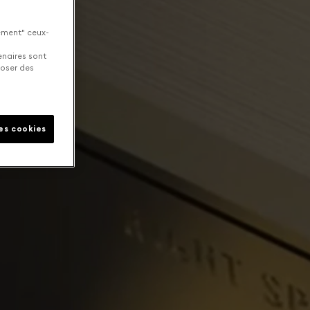
uement" ceux-
enaires sont
poser des
les cookies