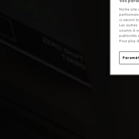
Vos para
Notre site 
performance
ci seront 
Les autres 
soumis à v
publicités
Pour plus d
Paramèt