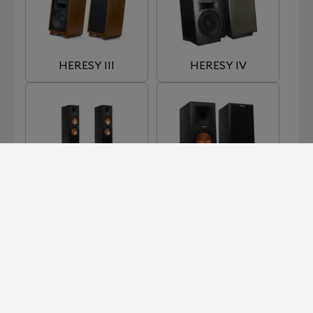
HERESY III
HERESY IV
RP 280F
RP-160M
RP6000F