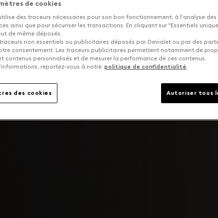
mètres de cookies
utilise des traceurs nécessaires pour son bon fonctionnement, à l'analyse des
s ainsi que pour sécuriser les transactions. En cliquant sur "Essentiels uniq
tout de même déposés.
traceurs non essentiels ou publicitaires déposés par Devialet ou par des part
otre consentement. Les traceurs publicitaires permettent notamment de pro
 et contenus personnalisés et de mesurer la performance de ces contenus.
’informations, reportez-vous à notre
politique de confidentialité
.
res des cookies
Autoriser tous 