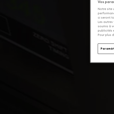
Vos para
Notre site 
performance
ci seront 
Les autres 
soumis à v
publicités
Pour plus d
Paramèt