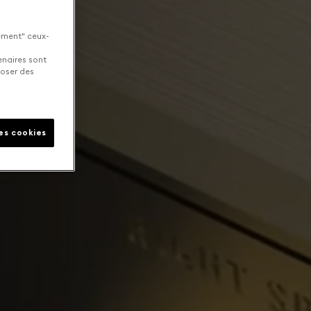
uement" ceux-
enaires sont
poser des
les cookies