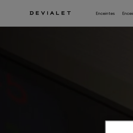
Aller au contenu principal
Enceintes
Encei