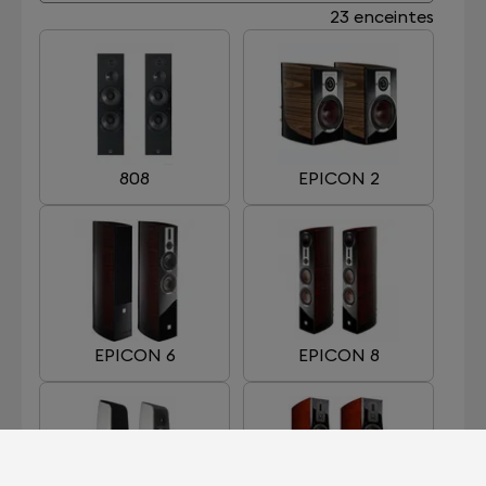
23 enceintes
808
EPICON 2
EPICON 6
EPICON 8