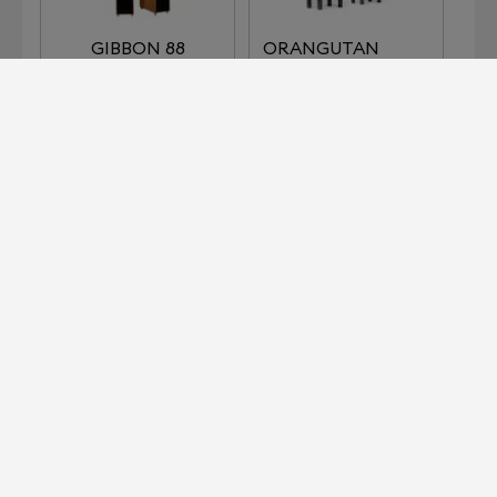
GIBBON 88
ORANGUTAN
O/REF/A
S400
Devialet pour les professionnels ?
C'est ici.