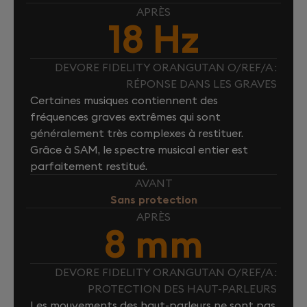
APRÈS
18 Hz
DEVORE FIDELITY ORANGUTAN O/REF/A :
RÉPONSE DANS LES GRAVES
Certaines musiques contiennent des
fréquences graves extrêmes qui sont
généralement très complexes à restituer.
Grâce à SAM, le spectre musical entier est
parfaitement restitué.
AVANT
Sans protection
APRÈS
8 mm
DEVORE FIDELITY ORANGUTAN O/REF/A :
PROTECTION DES HAUT-PARLEURS
Les mouvements des haut-parleurs ne sont pas