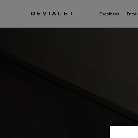
Aller au contenu principal
Enceintes
Encei