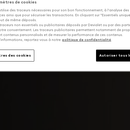
mètres de cookies
utilise des traceurs nécessaires pour son bon fonctionnement, à l'analyse des
s ainsi que pour sécuriser les transactions. En cliquant sur "Essentiels uniq
tout de même déposés.
traceurs non essentiels ou publicitaires déposés par Devialet ou par des part
otre consentement. Les traceurs publicitaires permettent notamment de pro
 et contenus personnalisés et de mesurer la performance de ces contenus.
’informations, reportez-vous à notre
politique de confidentialité
.
res des cookies
Autoriser tous 