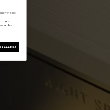
uement" ceux-
enaires sont
poser des
les cookies