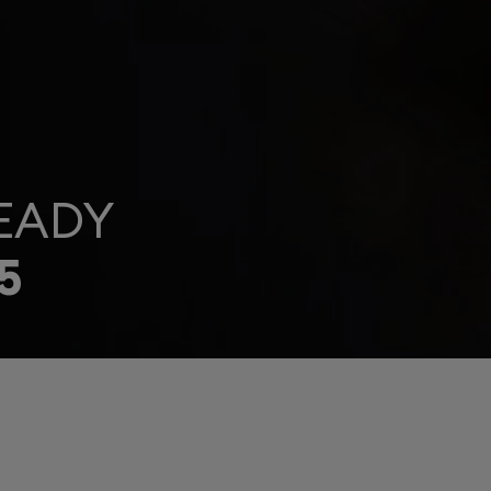
EADY
5