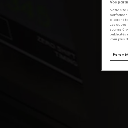
Vos para
Notre site 
performance
ci seront 
Les autres 
soumis à v
publicités
Pour plus d
Paramèt