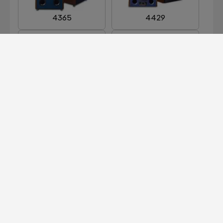
4365
4429
ARRAY 1400
CENTURY GOLD
LIMITED EDITION
DECADE 36 MODEL
EVEREST DD66000
L36