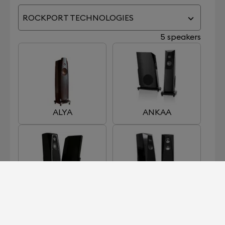
ROCKPORT TECHNOLOGIES
5 speakers
ALYA
ANKAA
ATRIA
ATRIA II