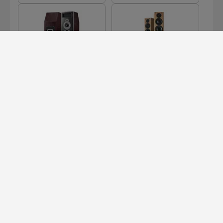
MB2 SE
OB1
PB1I SIGNATURE
SIGNATURE LB1
CLASSIC
MEHR LADEN