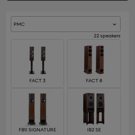
PMC
22 speakers
FACT 3
FACT 8
FB1I SIGNATURE
IB2 SE