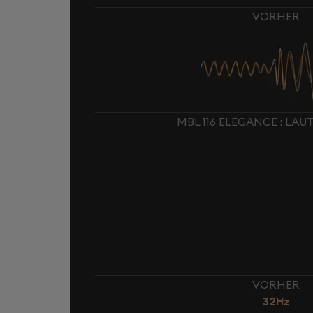
VORHER
MBL 116 ELEGANCE : L
VORHER
32Hz