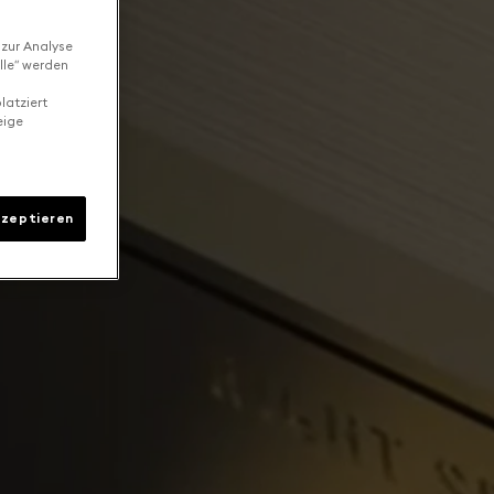
 zur Analyse
lle“ werden
latziert
eige
kzeptieren