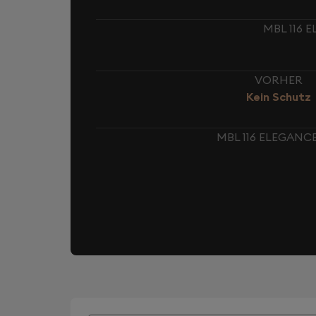
MBL 116 
VORHER
Kein Schutz
MBL 116 ELEGANC