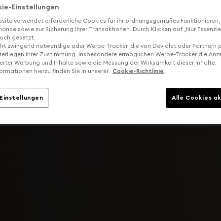
kie-Einstellungen
site verwendet erforderliche Cookies für ihr ordnungsgemäßes Funktionieren,
ance sowie zur Sicherung Ihrer Transaktionen. Durch Klicken auf „Nur Essenzie
och gesetzt.
cht zwingend notwendige oder Werbe-Tracker, die von Devialet oder Partnern p
terliegen Ihrer Zustimmung. Insbesondere ermöglichen Werbe-Tracker die Anz
ierter Werbung und Inhalte sowie die Messung der Wirksamkeit dieser Inhalte.
ormationen hierzu finden Sie in unserer
Cookie-Richtlinie
.
Einstellungen
Alle Cookies a