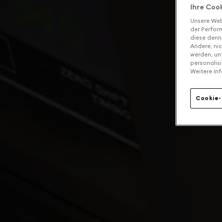
Ihre Coo
Unsere Web
der Perform
diese denn
Andere, ni
werden, un
personalis
Weitere Inf
Cookie-