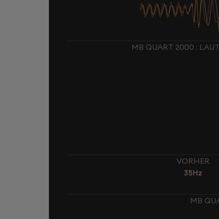
MB QUART 2000 : LA
VORHER
35Hz
MB QUA