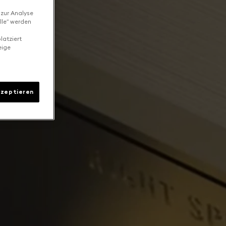
 zur Analyse
lle“ werden
latziert
eige
kzeptieren