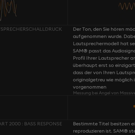
UTSPRECHERSCHALLDRUCK
Der Ton, den Sie hören möch
aufgenommen wurde. Dabei g
Lautsprechermodell hat sei
SAM® passt das Audiosign
Profil Ihrer Lautsprecher a
überhaupt erst so einziga
dass der von Ihren Lautsp
originalgetreu wie möglich 
vorgenommen
Messung bei Angel von Massiv
RT 2000 : BASS RESPONSE
Bestimmte Titel besitzen e
reproduzieren ist. SAM® st