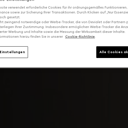
site verwendet erforderliche Cookies für ihr ordnungsgemäßes Funktionieren,
ance sowie zur Sicherung Ihrer Transaktionen. Durch Klicken auf „Nur Essenzie
och gesetzt.
cht zwingend notwendige oder Werbe-Tracker, die von Devialet oder Partnern p
terliegen Ihrer Zustimmung. Insbesondere ermöglichen Werbe-Tracker die Anz
ierter Werbung und Inhalte sowie die Messung der Wirksamkeit dieser Inhalte.
ormationen hierzu finden Sie in unserer
Cookie-Richtlinie
.
Einstellungen
Alle Cookies a