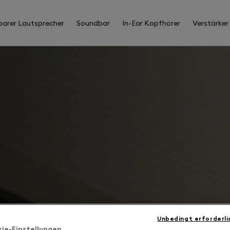
barer Lautsprecher
Soundbar
In-Ear Kopfhörer
Verstärker
Unbedingt erforderli
kie-Einstellungen