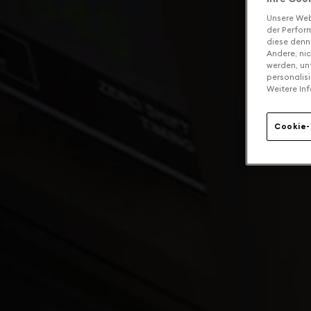
Unsere Web
der Perform
diese denn
Andere, ni
werden, un
personalis
Weitere Inf
Cookie-