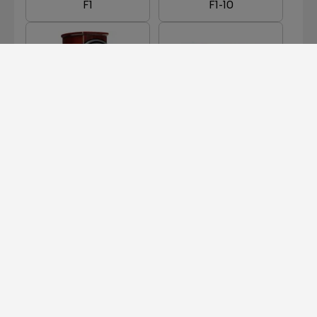
F1
F1-10
F1-8
F301
F500
F502
MEHR LADEN