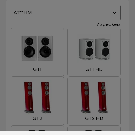
ATOHM
7 speakers
GT1
GT1 HD
GT2
GT2 HD