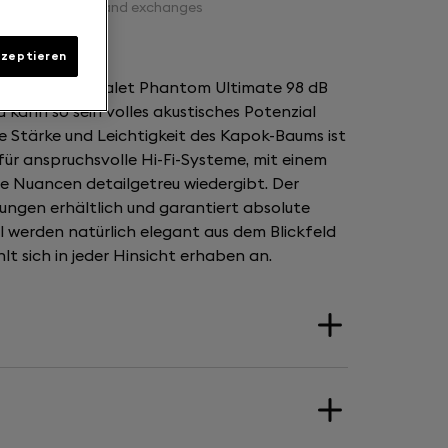
Free returns and exchanges
kzeptieren
angt der Devialet Phantom Ultimate 98 dB
 kann so sein volles akustisches Potenzial
e Stärke und Leichtigkeit des Kapok-Baums ist
für anspruchsvolle Hi-Fi-Systeme, mit einem
ste Nuancen detailgetreu wiedergibt. Der
rungen erhältlich und garantiert absolute
bel werden natürlich elegant aus dem Blickfeld
lt sich in jeder Hinsicht erhaben an.