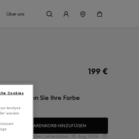
Über uns
199 €
che Cookies
inish: Wählen Sie Ihre Farbe
 zur Analyse
conic white
lle“ werden
latziert
ZUM WARENKORB HINZUFÜGEN
eige
Voraussichtliches Lieferdatum:
25. Aug. 2026