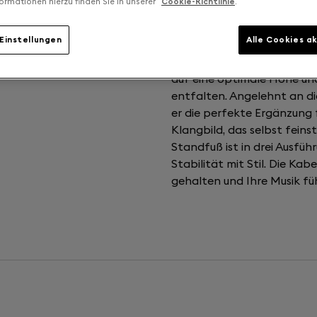
ormationen hierzu finden Sie in unserer
Cookie-Richtlinie
.
Einstellungen
Alle Cookies a
 Hörerlebnis
Mit dem Tree-Standfuß gel
auf eine optimale Höhe und
entfalten. Angelehnt an di
er die perfekte Ergänzung 
Klangbild, das selbst fein
Standfuß ist in drei Ausfüh
Stabilität mit Stil. Die Ka
gehalten und Ihre Musik füh
Gewicht