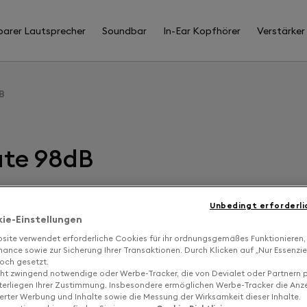
barer Lautsprecher
Soundbar
In-Ear Kopfhörer
Verstärker
B
ate 98dB
Unbedingt erforderli
F
kie-Einstellungen
site verwendet erforderliche Cookies für ihr ordnungsgemäßes Funktionieren,
I
ance sowie zur Sicherung Ihrer Transaktionen. Durch Klicken auf „Nur Essenzie
och gesetzt.
cht zwingend notwendige oder Werbe-Tracker, die von Devialet oder Partnern p
terliegen Ihrer Zustimmung. Insbesondere ermöglichen Werbe-Tracker die Anz
ierter Werbung und Inhalte sowie die Messung der Wirksamkeit dieser Inhalte.