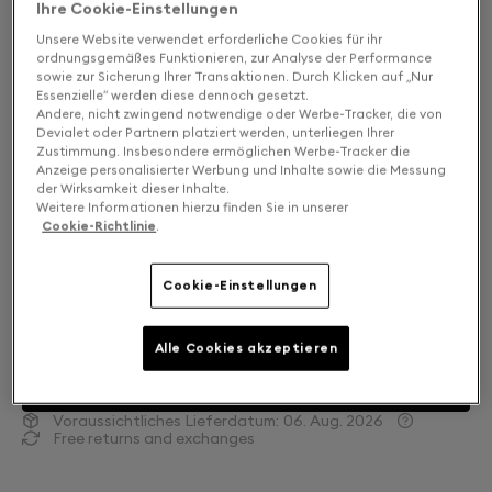
Ihre Cookie-Einstellungen
Unsere Website verwendet erforderliche Cookies für ihr
ordnungsgemäßes Funktionieren, zur Analyse der Performance
sowie zur Sicherung Ihrer Transaktionen. Durch Klicken auf „Nur
Essenzielle“ werden diese dennoch gesetzt.
Andere, nicht zwingend notwendige oder Werbe-Tracker, die von
Devialet oder Partnern platziert werden, unterliegen Ihrer
Zustimmung. Insbesondere ermöglichen Werbe-Tracker die
Anzeige personalisierter Werbung und Inhalte sowie die Messung
der Wirksamkeit dieser Inhalte.
Weitere Informationen hierzu finden Sie in unserer
Cookie-Richtlinie
.
Finish: Wählen Sie Ihre Farbe
Cookie-Einstellungen
Light Pearl
Alle Cookies akzeptieren
ZUM WARENKORB HINZUFÜGEN
Voraussichtliches Lieferdatum:
06. Aug. 2026
Free returns and exchanges